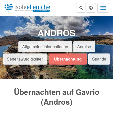
Toggl
naviga
ANDROS
Allgemeine Informationen
Anreise
Sehenswürdigkeiten
Übernachtung
Strände
Übernachten auf Gavrio
(Andros)