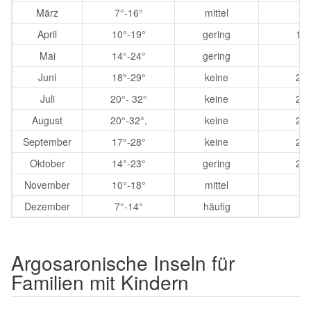
März
7°-16°
mittel
1
April
10°-19°
gering
16°
Mai
14°-24°
gering
1
Juni
18°-29°
keine
21°
Juli
20°- 32°
keine
24°
August
20°-32°,
keine
24°
September
17°-28°
keine
24°
Oktober
14°-23°
gering
21°
November
10°-18°
mittel
1
Dezember
7°-14°
häufig
1
Argosaronische Inseln für
Familien mit Kindern