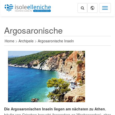
Toggl
naviga
Argosaronische
Home
>
Archipele
>
Argosaronische Inseln
Die Argosaronischen Inseln liegen am nächsten zu Athen
,
häufig von Griechen besucht (besonders an Wochenenden), aber