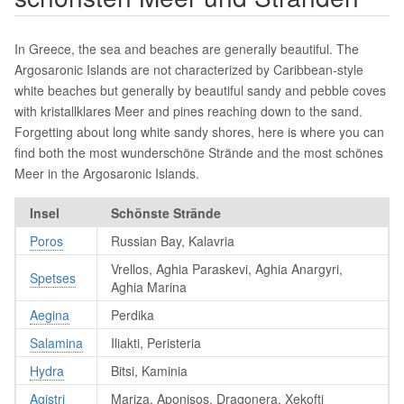
In Greece, the sea and beaches are generally beautiful. The
Argosaronic Islands are not characterized by Caribbean-style
white beaches but generally by beautiful sandy and pebble coves
with kristallklares Meer and pines reaching down to the sand.
Forgetting about long white sandy shores, here is where you can
find both the most wunderschöne Strände and the most schönes
Meer in the Argosaronic Islands.
Insel
Schönste Strände
Poros
Russian Bay, Kalavria
Vrellos, Aghia Paraskevi, Aghia Anargyri,
Spetses
Aghia Marina
Aegina
Perdika
Salamina
Iliakti, Peristeria
Hydra
Bitsi, Kaminia
Agistri
Mariza, Aponisos, Dragonera, Xekofti