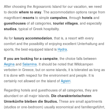
After choosing the Argosaronic Island for our vacation, we need
to decide
where to stay
. The accommodation options range from
magnificent
resorts
to simple
campsites
, through
hotels
and
guesthouses
of all categories,
tourist villages
, and especially
studios
, typical of Greek hospitality.
As for
luxury accommodation
, that is, a resort with every
comfort and the possibility of enjoying excellent Unterhaltung and
sports, the best-equipped island is
Hydra
.
If you are looking for a campsite
, the choice falls between
Aegina
and
Salamina
. It should be noted that Wildcampen
verboten in Greece, but on some islands, it is tolerated as long as
it is done with respect for the environment and people. It is
certainly not allowed on the island of
Agistri
.
Regarding hotels and guesthouses of all categories, they are
abundant on all major islands.
Die charakteristischsten
Unterkünfte bleiben die Studios.
These are small apartments
(studios or one-bedroom) usually economical and familiengeführt,