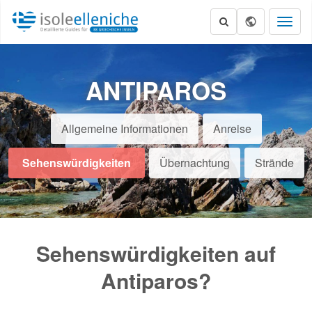
Toggl
naviga
ANTIPAROS
Allgemeine Informationen
Anreise
Sehenswürdigkeiten
Übernachtung
Strände
Sehenswürdigkeiten auf
Antiparos?