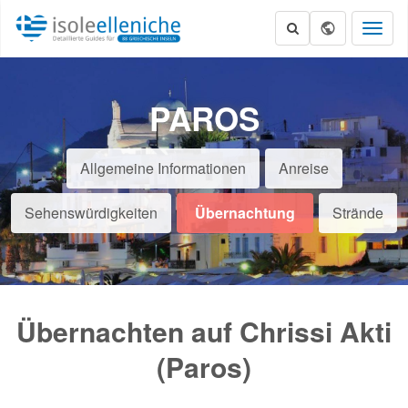
Toggl
naviga
PAROS
Allgemeine Informationen
Anreise
Sehenswürdigkeiten
Übernachtung
Strände
Übernachten auf Chrissi Akti
(Paros)