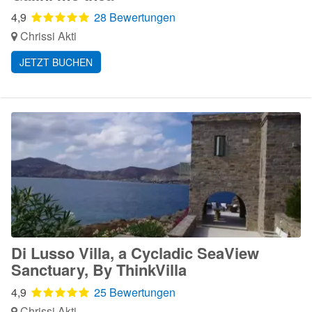
4,9
28 Bewertungen
Chrissi Akti
JETZT BUCHEN
Di Lusso Villa, a Cycladic SeaView
Sanctuary, By ThinkVilla
4,9
25 Bewertungen
Chrissi Akti