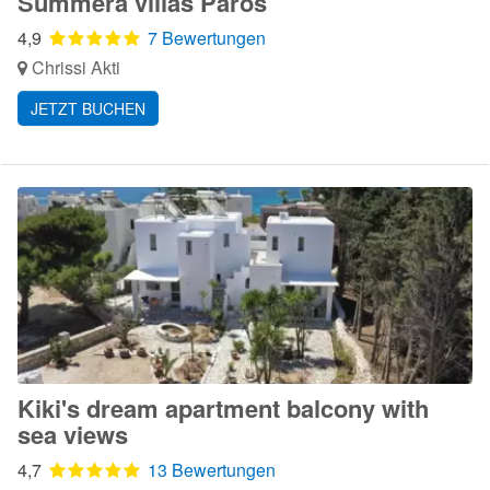
Summera villas Paros
4,9
7 Bewertungen
Chrissi Akti
JETZT BUCHEN
Kiki's dream apartment balcony with
sea views
4,7
13 Bewertungen