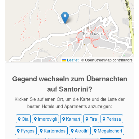
Leaflet
|
© OpenStreetMap contributors
Gegend wechseln
zum Übernachten
auf Santorini?
Klicken Sie auf einen Ort, um die Karte und die Liste der
besten Hotels und Apartments anzuzeigen:
Oia
Imerovigli
Kamari
Fira
Perissa
Pyrgos
Karterados
Akrotiri
Megalochori