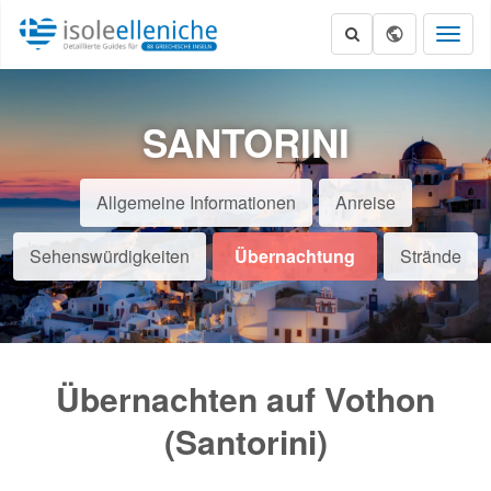
Toggl
naviga
SANTORINI
Allgemeine Informationen
Anreise
Sehenswürdigkeiten
Übernachtung
Strände
Übernachten auf Vothon
(Santorini)