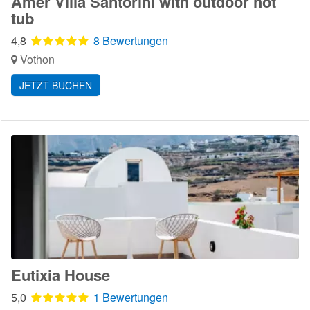
Amer Villa Santorini with outdoor hot
tub
4,8
8 Bewertungen
Vothon
JETZT BUCHEN
Eutixia House
5,0
1 Bewertungen