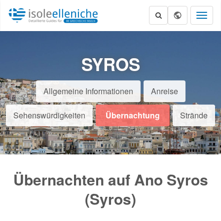
Toggl
naviga
SYROS
Allgemeine Informationen
Anreise
Sehenswürdigkeiten
Übernachtung
Strände
Übernachten auf Ano Syros
(Syros)