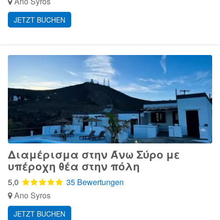
Ano Syros
JETZT BUCHEN
Διαμέρισμα στην Άνω Σύρο με
υπέροχη θέα στην πόλη
5,0
35 Bewertungen
Ano Syros
JETZT BUCHEN