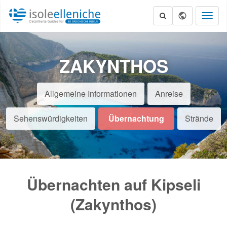
Toggl
naviga
ZAKYNTHOS
Allgemeine Informationen
Anreise
Sehenswürdigkeiten
Übernachtung
Strände
Übernachten auf Kipseli
(Zakynthos)