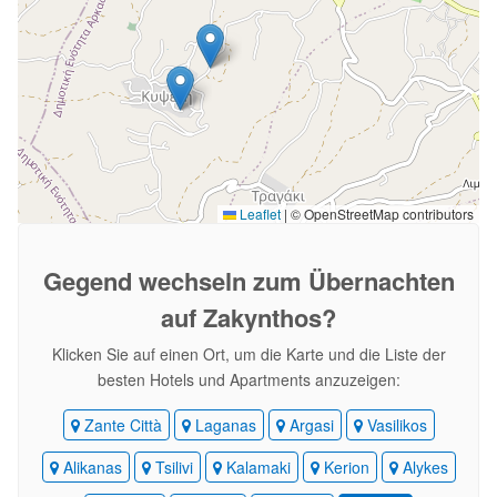
Leaflet
|
© OpenStreetMap contributors
Gegend wechseln
zum Übernachten
auf Zakynthos?
Klicken Sie auf einen Ort, um die Karte und die Liste der
besten Hotels und Apartments anzuzeigen:
Zante Città
Laganas
Argasi
Vasilikos
Alikanas
Tsilivi
Kalamaki
Kerion
Alykes