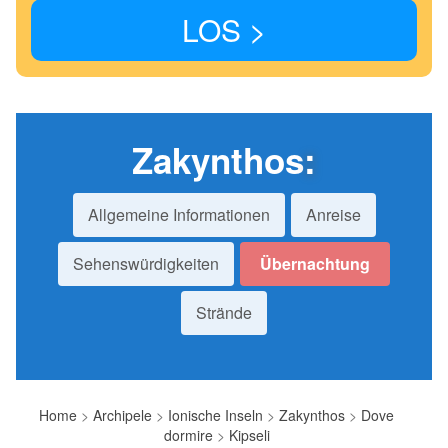
LOS >
Zakynthos
:
Allgemeine Informationen
Anreise
Sehenswürdigkeiten
Übernachtung
Strände
Home
>
Archipele
>
Ionische Inseln
>
Zakynthos
>
Dove
dormire
>
Kipseli