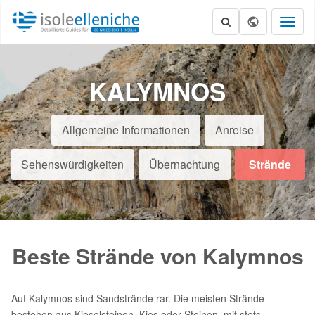
Toggl
naviga
KALYMNOS
Allgemeine Informationen
Anreise
Sehenswürdigkeiten
Übernachtung
Strände
Beste Strände von Kalymnos
Auf Kalymnos sind Sandstrände rar. Die meisten Strände
bestehen aus Kieselsteinen, Kies oder Steinen, mit stets