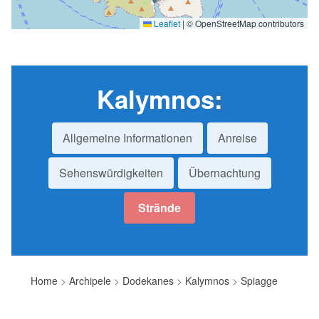
Leaflet
|
© OpenStreetMap contributors
Kalymnos
:
Allgemeine Informationen
Anreise
Sehenswürdigkeiten
Übernachtung
Strände
Home
>
Archipele
>
Dodekanes
>
Kalymnos
>
Spiagge