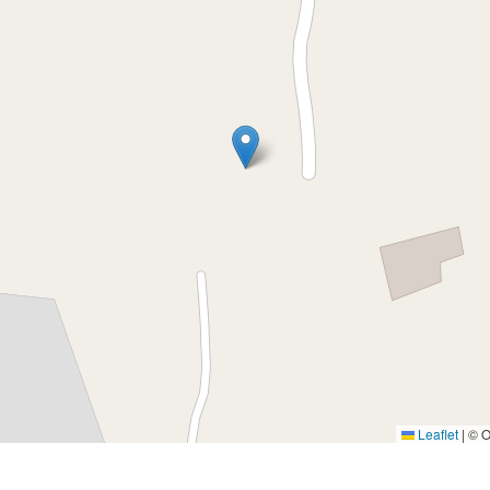
Leaflet
|
© O