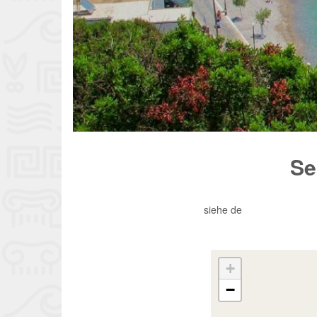
Se
siehe de
+
−