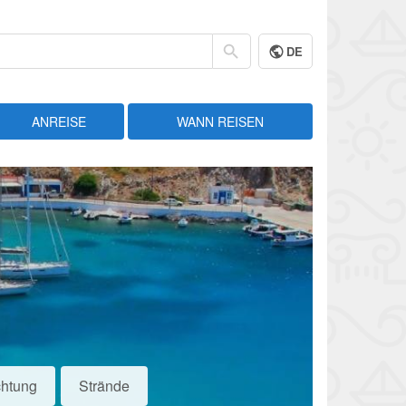
DE
ANREISE
WANN REISEN
htung
Strände