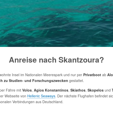
Anreise nach Skantzoura?
ewohnte Insel im Nationalen Meerespark und nur per
Privatboot
ab
Alo
ich zu Studien- und Forschungszwecken
gestattet.
 per Fähre mit
Volos
,
Agios Konstantinos
,
Skiathos
,
Skopelos
und
 der Webseite von
Hellenic Seaways
. Der nächste Flughafen befindet si
sonalen Verbindungen aus Deutschland.