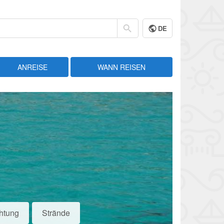
DE
ANREISE
WANN REISEN
htung
Strände