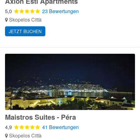
Axion Esti Apartments
5,0
23 Bewertungen
Skopelos Città
JETZT BUCHEN
Maistros Suites - Péra
4,9
41 Bewertungen
Skopelos Città