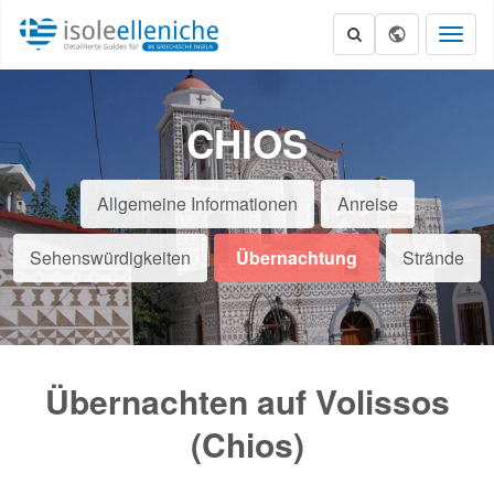
Toggl
naviga
CHIOS
Allgemeine Informationen
Anreise
Sehenswürdigkeiten
Übernachtung
Strände
Übernachten auf Volissos
(Chios)