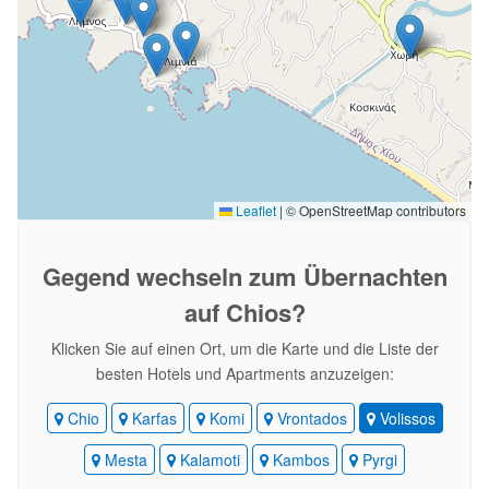
Leaflet
|
© OpenStreetMap contributors
Gegend wechseln
zum Übernachten
auf Chios?
Klicken Sie auf einen Ort, um die Karte und die Liste der
besten Hotels und Apartments anzuzeigen:
Chio
Karfas
Komi
Vrontados
Volissos
Mesta
Kalamoti
Kambos
Pyrgi