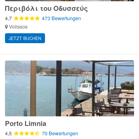
Περιβόλι του Οδυσσεύς
4,7
473 Bewertungen
Volissos
JETZT BUCHEN
Porto Limnia
4,5
70 Bewertungen