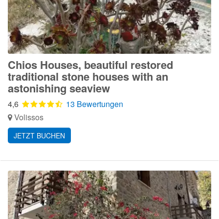
Chios Houses, beautiful restored
traditional stone houses with an
astonishing seaview
4,6
13 Bewertungen
Volissos
JETZT BUCHEN