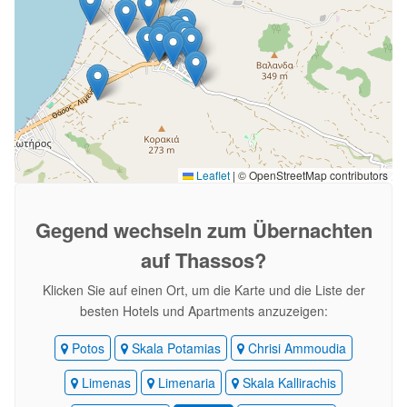
Leaflet
|
© OpenStreetMap contributors
Gegend wechseln
zum Übernachten
auf Thassos?
Klicken Sie auf einen Ort, um die Karte und die Liste der
besten Hotels und Apartments anzuzeigen:
Potos
Skala Potamias
Chrisi Ammoudia
Limenas
Limenaria
Skala Kallirachis