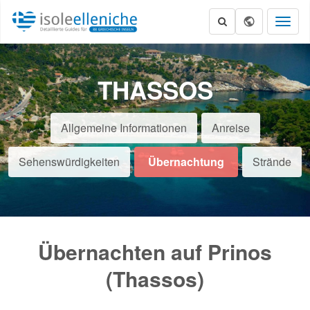
Toggl
naviga
THASSOS
Allgemeine Informationen
Anreise
Sehenswürdigkeiten
Übernachtung
Strände
Übernachten auf Prinos
(Thassos)