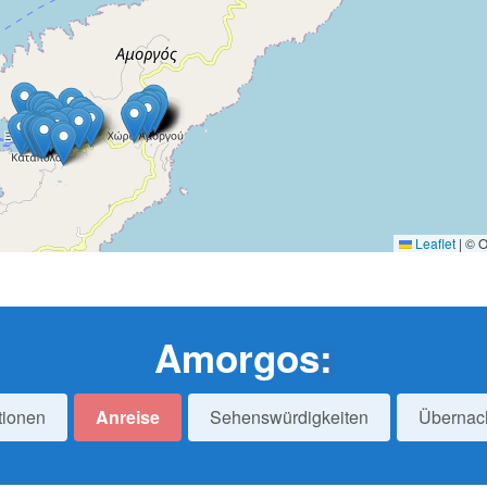
Leaflet
|
© O
Amorgos
:
tionen
Anreise
Sehenswürdigkeiten
Übernac