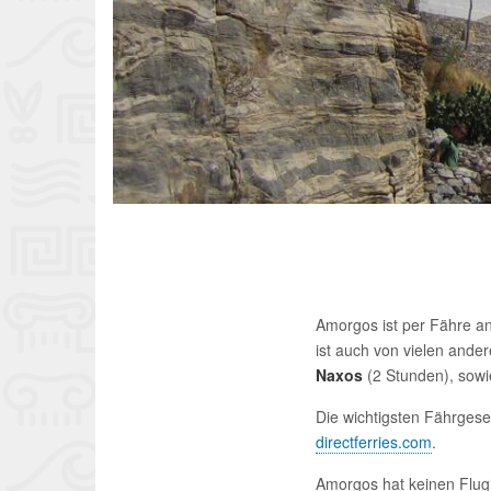
Amorgos ist per Fähre a
ist auch von vielen ande
Naxos
(2 Stunden), sowie
Die wichtigsten Fährgese
directferries.com
.
Amorgos hat keinen Flug