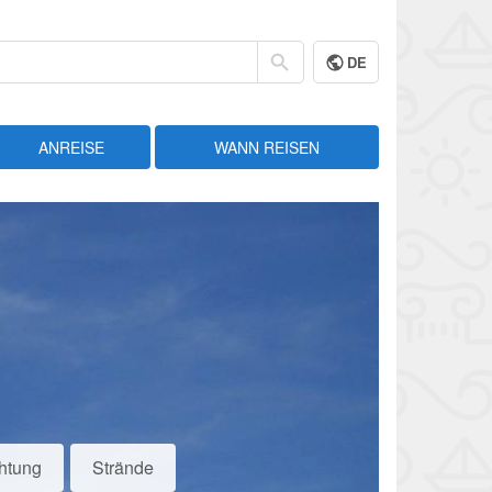
DE
ANREISE
WANN REISEN
htung
Strände