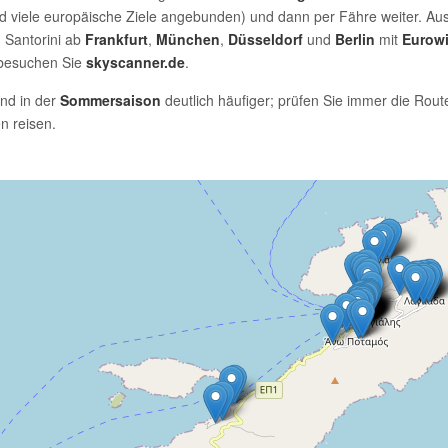
 viele europäische Ziele angebunden) und dann per Fähre weiter. Au
 Santorini ab
Frankfurt
,
München
,
Düsseldorf
und
Berlin
mit
Eurow
 besuchen Sie
skyscanner.de
.
ind in der
Sommersaison
deutlich häufiger; prüfen Sie immer die Rout
n reisen.