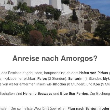
Anreise nach Amorgos?
n das Festland angebunden, hauptsächlich ab dem
Hafen von Piräus
(
ren Kykladen erreichbar:
Paros
(3 Stunden),
Santorini
(1 Stunde),
Myk
 von weiter entfernten Inseln wie
Rhodos
(8 Stunden) und
Kos
(5 St
llschaften sind
Hellenic Seaways
und
Blue Star Ferries
. Zur Buchung
hafen. Der schnellste Weg führt über einen
Flug nach Santorini oder