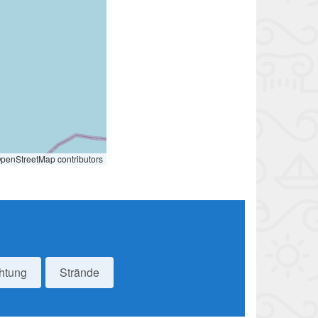
penStreetMap contributors
htung
Strände