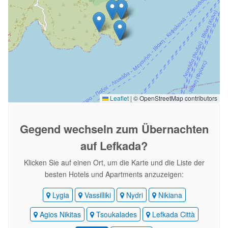
Leaflet
|
© OpenStreetMap contributors
Gegend wechseln
zum Übernachten
auf Lefkada?
Klicken Sie auf einen Ort, um die Karte und die Liste der
besten Hotels und Apartments anzuzeigen:
Lygia
Vassilliki
Nydri
Nikiana
Agios Nikitas
Tsoukalades
Lefkada Città