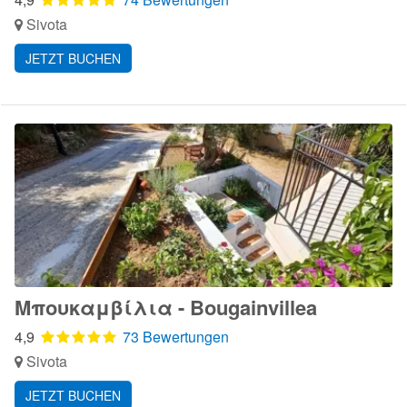
Sivota
JETZT BUCHEN
Μπουκαμβίλια - Bougainvillea
4,9
73 Bewertungen
Sivota
JETZT BUCHEN