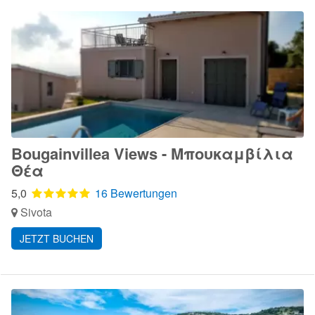
Bougainvillea Views - Μπουκαμβίλια
Θέα
5,0
16 Bewertungen
Sivota
JETZT BUCHEN