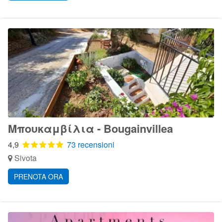
Μπουκαμβίλια - Bougainvillea
4,9
73 recensioni
Sivota
PRENOTA ORA