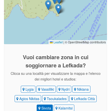
Leaflet
|
© OpenStreetMap contributors
Vuoi cambiare zona
in cui
soggiornare a Lefkada?
Clicca su una località per visualizzare la mappa e l'elenco
dei migliori hotel e studios:
Lygia
Vassilliki
Nydri
Nikiana
Agios Nikitas
Tsoukalades
Lefkada Città
Sivota
Kalamitsi