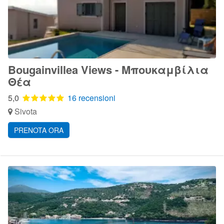
Bougainvillea Views - Μπουκαμβίλια
Θέα
5,0
16 recensioni
Sivota
PRENOTA ORA