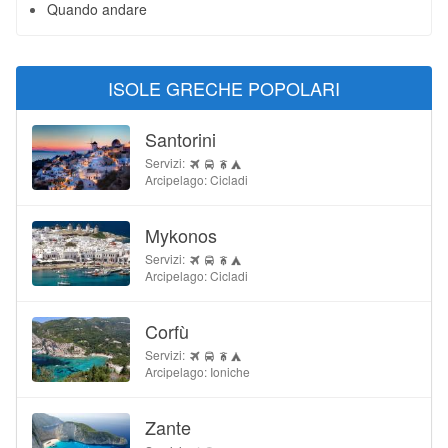
Quando andare
ISOLE GRECHE POPOLARI
Santorini
Servizi:
Arcipelago: Cicladi
Mykonos
Servizi:
Arcipelago: Cicladi
Corfù
Servizi:
Arcipelago: Ioniche
Zante