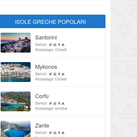
ISOLE GRECHE POPOLARI
Santorini
Servizi:
Arcipelago: Cicladi
Mykonos
Servizi:
Arcipelago: Cicladi
Corfù
Servizi:
Arcipelago: Ioniche
Zante
Servizi: