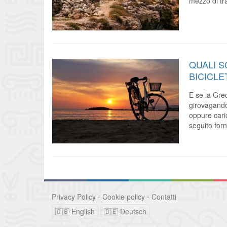
mezzo di tr
QUALI S
BICICLE
E se la Grec
girovagando 
oppure cari
seguito for
Privacy Policy
-
Cookie policy
-
Contatti
🇬🇧 English
🇩🇪 Deutsch