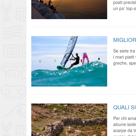
posti precis
un po’ top-
MIGLIOR
Se siete tra
i mari piatt
greche, spe
QUALI S
Per chi ama
alcune isol
scarpe da t