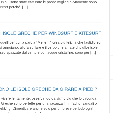
i in cui sono state catturate le prede migliori ovviamente sono
secret perché, […]
I ISOLE GRECHE PER WINDSURF E KITESURF
 quelli per cui la parola “Meltemi” crea più felicità che fastidio ed
i vi annoiano, allora surfare è il verbo che amate di più!Le isole
sso spazzate dal vento e con acque cristalline, sono per […]
ONO LE ISOLE GRECHE DA GIRARE A PIEDI?
 vivere lentamente, osservando da vicino ciò che lo circonda,
e Greche sono perfette per una vacanza in infradito, sandali o
rekking. Dimenticare anche solo per un breve periodo ogni