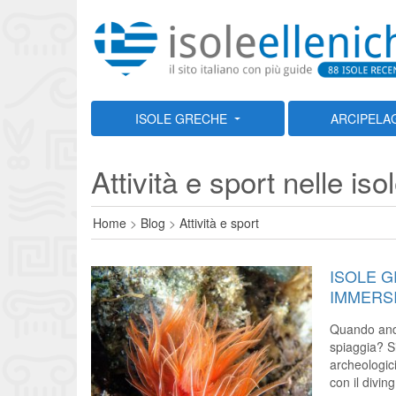
ISOLE GRECHE
ARCIPELA
Attività e sport nelle is
Home
>
Blog
>
Attività e sport
ISOLE G
IMMERS
Quando anda
spiaggia? Sie
archeologic
con il divin