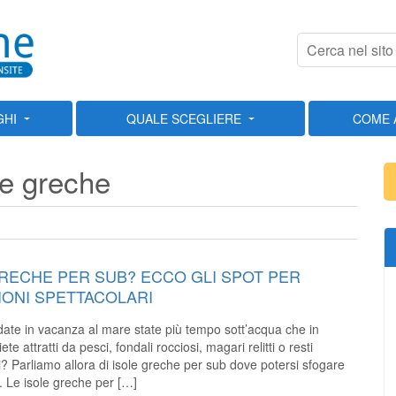
GHI
QUALE SCEGLIERE
COME 
ole greche
RECHE PER SUB? ECCO GLI SPOT PER
IONI SPETTACOLARI
te in vacanza al mare state più tempo sott’acqua che in
te attratti da pesci, fondali rocciosi, magari relitti o resti
i? Parliamo allora di isole greche per sub dove potersi sfogare
g. Le isole greche per […]