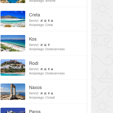
Arcipelago: Ioniche
Creta
Servizi:
Arcipelago: Creta
Kos
Servizi:
Arcipelago: Dodecanneso
Rodi
Servizi:
Arcipelago: Dodecanneso
Naxos
Servizi:
Arcipelago: Cicladi
Paros