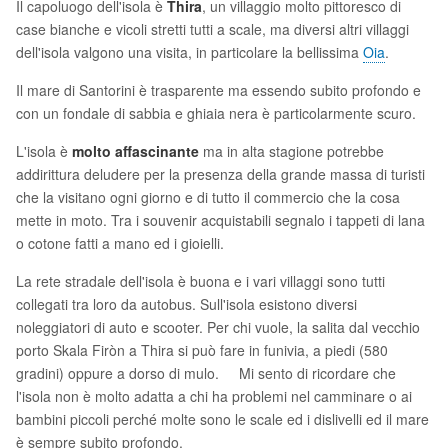
Il capoluogo dell'isola è
Thira
, un villaggio molto pittoresco di
case bianche e vicoli stretti tutti a scale, ma diversi altri villaggi
dell'isola valgono una visita, in particolare la bellissima
Oia
.
Il mare di Santorini è trasparente ma essendo subito profondo e
con un fondale di sabbia e ghiaia nera è particolarmente scuro.
L'isola è
molto affascinante
ma in alta stagione potrebbe
addirittura deludere per la presenza della grande massa di turisti
che la visitano ogni giorno e di tutto il commercio che la cosa
mette in moto. Tra i souvenir acquistabili segnalo i tappeti di lana
o cotone fatti a mano ed i gioielli.
La rete stradale dell'isola è buona e i vari villaggi sono tutti
collegati tra loro da autobus. Sull'isola esistono diversi
noleggiatori di auto e scooter. Per chi vuole, la salita dal vecchio
porto Skala Firòn a Thira si può fare in funivia, a piedi (580
gradini) oppure a dorso di mulo. Mi sento di ricordare che
l'isola non è molto adatta a chi ha problemi nel camminare o ai
bambini piccoli perché molte sono le scale ed i dislivelli ed il mare
è sempre subito profondo.