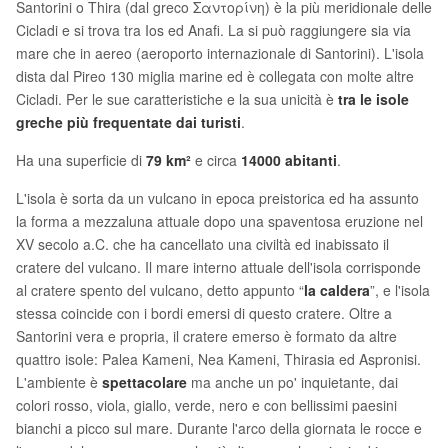
Santorini o Thira (dal greco Σαντορίνη) è la più meridionale delle
Cicladi e si trova tra Ios ed Anafi. La si può raggiungere sia via
mare che in aereo (aeroporto internazionale di Santorini). L'isola
dista dal Pireo 130 miglia marine ed è collegata con molte altre
Cicladi. Per le sue caratteristiche e la sua unicità è
tra le isole
greche più frequentate dai turisti
.
Ha una superficie di
79 km²
e circa
14000 abitanti
.
L'isola è sorta da un vulcano in epoca preistorica ed ha assunto
la forma a mezzaluna attuale dopo una spaventosa eruzione nel
XV secolo a.C. che ha cancellato una civiltà ed inabissato il
cratere del vulcano. Il mare interno attuale dell'isola corrisponde
al cratere spento del vulcano, detto appunto “
la caldera
”, e l'isola
stessa coincide con i bordi emersi di questo cratere. Oltre a
Santorini vera e propria, il cratere emerso è formato da altre
quattro isole: Palea Kameni, Nea Kameni, Thirasia ed Aspronisi.
L'ambiente è
spettacolare
ma anche un po' inquietante, dai
colori rosso, viola, giallo, verde, nero e con bellissimi paesini
bianchi a picco sul mare. Durante l'arco della giornata le rocce e