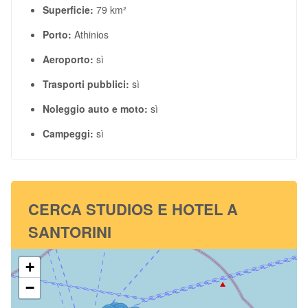
Superficie:
79 km²
Porto:
Athinios
Aeroporto:
sì
Trasporti pubblici:
sì
Noleggio auto e moto:
sì
Campeggi:
sì
CERCA STUDIOS E HOTEL A
SANTORINI
+
−