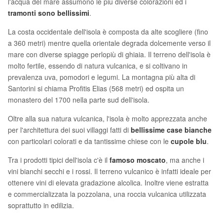
l'acqua del mare assumono le più diverse colorazioni ed i
tramonti sono bellissimi
.
La costa occidentale dell'isola è composta da alte scogliere (fino
a 360 metri) mentre quella orientale degrada dolcemente verso il
mare con diverse spiagge perlopiù di ghiaia. Il terreno dell'isola è
molto fertile, essendo di natura vulcanica, e si coltivano in
prevalenza uva, pomodori e legumi. La montagna più alta di
Santorini si chiama Profitis Elias (568 metri) ed ospita un
monastero del 1700 nella parte sud dell'isola.
Oltre alla sua natura vulcanica, l'isola è molto apprezzata anche
per l'architettura dei suoi villaggi fatti di
bellissime case bianche
con particolari colorati e da tantissime chiese con le
cupole blu
.
Tra i prodotti tipici dell'isola c'è il
famoso moscato
, ma anche i
vini bianchi secchi e i rossi. Il terreno vulcanico è infatti ideale per
ottenere vini di elevata gradazione alcolica. Inoltre viene estratta
e commercializzata la pozzolana, una roccia vulcanica utilizzata
soprattutto in edilizia.