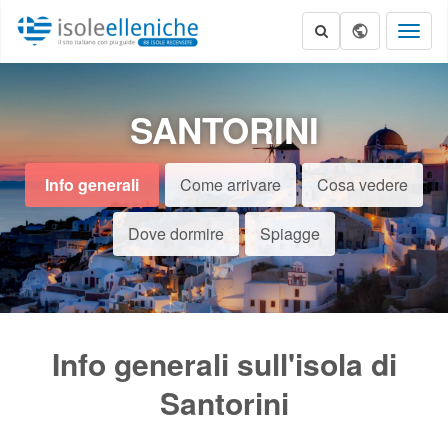
Toggl
naviga
SANTORINI
Info generali
Come arrivare
Cosa vedere
Dove dormire
Spiagge
Info generali sull'isola di
Santorini