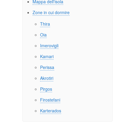
Mappa dell'isola
Zone in cui dormire
Thira
Oia
Imerovigli
Kamari
Perissa
Akrotiri
Pirgos
Firostefani
Karterados