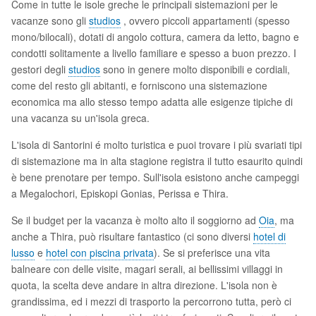
Come in tutte le isole greche le principali sistemazioni per le
vacanze sono gli
studios
, ovvero piccoli appartamenti (spesso
mono/bilocali), dotati di angolo cottura, camera da letto, bagno e
condotti solitamente a livello familiare e spesso a buon prezzo. I
gestori degli
studios
sono in genere molto disponibili e cordiali,
come del resto gli abitanti, e forniscono una sistemazione
economica ma allo stesso tempo adatta alle esigenze tipiche di
una vacanza su un'isola greca.
L'isola di Santorini é molto turistica e puoi trovare i più svariati tipi
di sistemazione ma in alta stagione registra il tutto esaurito quindi
è bene prenotare per tempo. Sull'isola esistono anche campeggi
a Megalochori, Episkopi Gonias, Perissa e Thira.
Se il budget per la vacanza è molto alto il soggiorno ad
Oia
, ma
anche a Thira, può risultare fantastico (ci sono diversi
hotel di
lusso
e
hotel con piscina privata
). Se si preferisce una vita
balneare con delle visite, magari serali, ai bellissimi villaggi in
quota, la scelta deve andare in altra direzione. L'isola non è
grandissima, ed i mezzi di trasporto la percorrono tutta, però ci