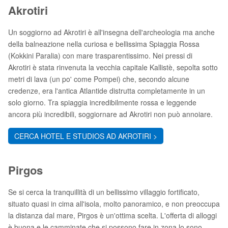
Akrotiri
Un soggiorno ad Akrotiri è all'insegna dell'archeologia ma anche
della balneazione nella curiosa e bellissima Spiaggia Rossa
(Kokkini Paralia) con mare trasparentissimo. Nei pressi di
Akrotiri è stata rinvenuta la vecchia capitale Kallistè, sepolta sotto
metri di lava (un po' come Pompei) che, secondo alcune
credenze, era l'antica Atlantide distrutta completamente in un
solo giorno. Tra spiaggia incredibilmente rossa e leggende
ancora più incredibili, soggiornare ad Akrotiri non può annoiare.
CERCA HOTEL E STUDIOS AD AKROTIRI >
Pirgos
Se si cerca la tranquillità di un bellissimo villaggio fortificato,
situato quasi in cima all'isola, molto panoramico, e non preoccupa
la distanza dal mare, Pirgos è un'ottima scelta. L'offerta di alloggi
è buona e le camminate che si possono fare in zona lo sono