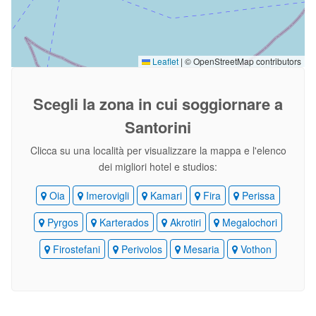
Leaflet
|
© OpenStreetMap contributors
Scegli la zona
in cui soggiornare a
Santorini
Clicca su una località per visualizzare la mappa e l'elenco
dei migliori hotel e studios:
Oia
Imerovigli
Kamari
Fira
Perissa
Pyrgos
Karterados
Akrotiri
Megalochori
Firostefani
Perivolos
Mesaria
Vothon