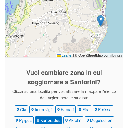
Leaflet
|
© OpenStreetMap contributors
Vuoi cambiare zona
in cui
soggiornare a Santorini?
Clicca su una località per visualizzare la mappa e l'elenco
dei migliori hotel e studios:
Oia
Imerovigli
Kamari
Fira
Perissa
Pyrgos
Karterados
Akrotiri
Megalochori