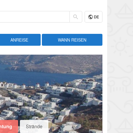
DE
ANREISE
WANN REISEN
htung
Strände