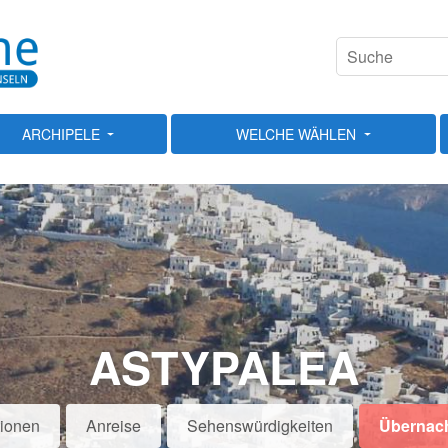
ARCHIPELE
WELCHE WÄHLEN
ASTYPALEA
tionen
Anreise
Sehenswürdigkeiten
Übernac