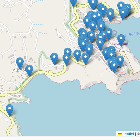
Leaflet
|
© 