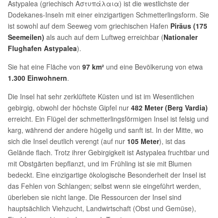
Astypalea (griechisch Αστυπάλαια) ist die westlichste der
Dodekanes-Inseln mit einer einzigartigen Schmetterlingsform. Sie
ist sowohl auf dem Seeweg vom griechischen Hafen
Piräus (175
Seemeilen)
als auch auf dem Luftweg erreichbar (
Nationaler
Flughafen Astypalea
).
Sie hat eine Fläche von
97 km²
und eine Bevölkerung von etwa
1.300 Einwohnern
.
Die Insel hat sehr zerklüftete Küsten und ist im Wesentlichen
gebirgig, obwohl der höchste Gipfel nur
482 Meter (Berg Vardia)
erreicht. Ein Flügel der schmetterlingsförmigen Insel ist felsig und
karg, während der andere hügelig und sanft ist. In der Mitte, wo
sich die Insel deutlich verengt (auf nur
105 Meter
), ist das
Gelände flach. Trotz ihrer Gebirgigkeit ist Astypalea fruchtbar und
mit Obstgärten bepflanzt, und im Frühling ist sie mit Blumen
bedeckt. Eine einzigartige ökologische Besonderheit der Insel ist
das Fehlen von Schlangen; selbst wenn sie eingeführt werden,
überleben sie nicht lange. Die Ressourcen der Insel sind
hauptsächlich Viehzucht, Landwirtschaft (Obst und Gemüse),