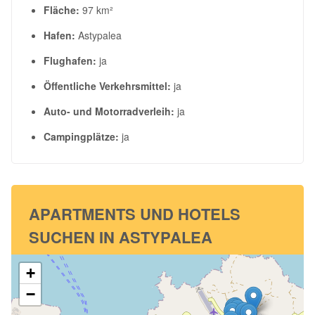
Fläche:
97 km²
Hafen:
Astypalea
Flughafen:
ja
Öffentliche Verkehrsmittel:
ja
Auto- und Motorradverleih:
ja
Campingplätze:
ja
APARTMENTS UND HOTELS
SUCHEN IN ASTYPALEA
+
−