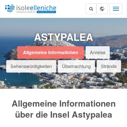
Toggl
naviga
ASTYPALEA
Allgemeine Informationen
Anreise
Sehenswürdigkeiten
Übernachtung
Strände
Allgemeine Informationen
über die Insel Astypalea