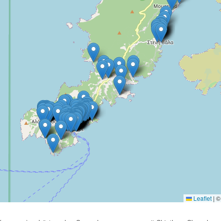
Leaflet
|
© 