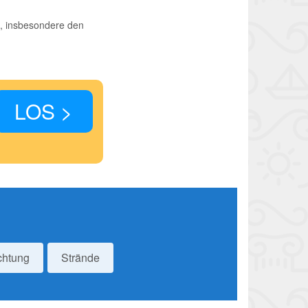
n, insbesondere den
LOS >
chtung
Strände