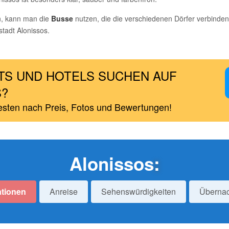
n, kann man die
Busse
nutzen, die die verschiedenen Dörfer verbinde
stadt Alonissos.
S UND HOTELS SUCHEN AUF
S?
esten nach Preis, Fotos und Bewertungen!
Alonissos
:
ationen
Anreise
Sehenswürdigkeiten
Überna