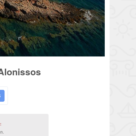
 Alonissos
S
:
n.