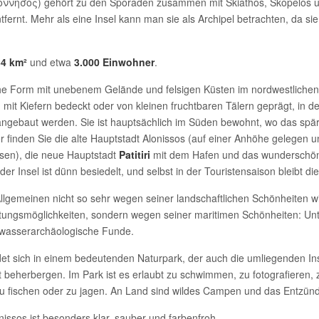
λόννησος) gehört zu den Sporaden zusammen mit Skiathos, Skopelos u
tfernt. Mehr als eine Insel kann man sie als Archipel betrachten, da sie 
64 km²
und etwa
3.000 Einwohner
.
iche Form mit unebenem Gelände und felsigen Küsten im nordwestlichen 
nd mit Kiefern bedeckt oder von kleinen fruchtbaren Tälern geprägt, in
gebaut werden. Sie ist hauptsächlich im Süden bewohnt, wo das spär
er finden Sie die alte Hauptstadt Alonissos (auf einer Anhöhe gelege
ssen), die neue Hauptstadt
Patitiri
mit dem Hafen und das wunderschö
der Insel ist dünn besiedelt, und selbst in der Touristensaison bleibt die
llgemeinen nicht so sehr wegen seiner landschaftlichen Schönheiten wi
ungsmöglichkeiten, sondern wegen seiner maritimen Schönheiten: Unti
wasserarchäologische Funde.
ndet sich in einem bedeutenden Naturpark, der auch die umliegenden In
beherbergen. Im Park ist es erlaubt zu schwimmen, zu fotografieren, 
zu fischen oder zu jagen. An Land sind wildes Campen und das Entzün
ssos ist besonders klar, sauber und farbenfroh.