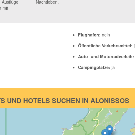
 Ausflüge,
Nachtleben.
n mit
Flughafen:
nein
Öffentliche Verkehrsmittel:
j
Auto- und Motorradverleih:
Campingplätze:
ja
S UND HOTELS SUCHEN IN ALONISSOS