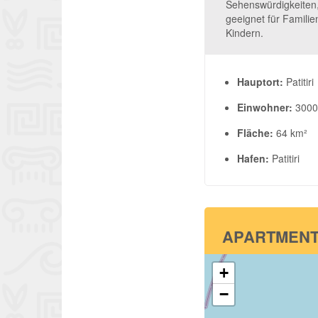
Sehenswürdigkeiten,
geeignet für Familie
Kindern.
Hauptort:
Patitiri
Einwohner:
3000
Fläche:
64 km²
Hafen:
Patitiri
APARTMENT
+
−