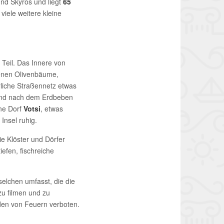
nd Skyros und liegt
65
viele weitere kleine
Teil. Das Innere von
 denen Olivenbäume,
liche Straßennetz etwas
n und nach dem Erdbeben
ne Dorf
Votsi
, etwas
 Insel ruhig.
e Klöster und Dörfer
efen, fischreiche
selchen umfasst, die die
zu filmen und zu
den von Feuern verboten.