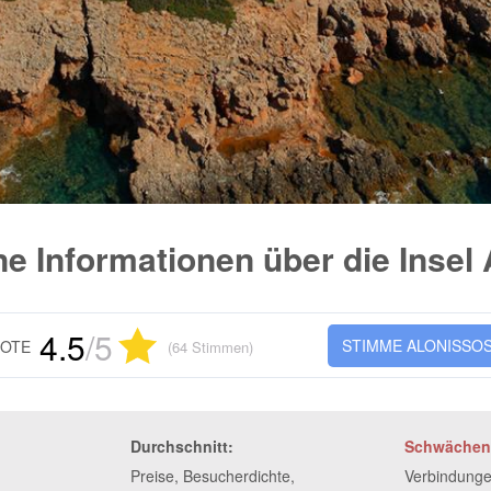
e Informationen über die Insel
4.5
/5
STIMME
ALONISSO
OTE
(64 Stimmen)
Durchschnitt:
Schwächen
Preise, Besucherdichte,
Verbindunge