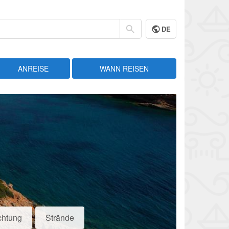
DE
ANREISE
WANN REISEN
chtung
Strände