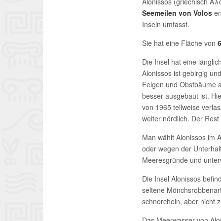
Alonissos (griechisch Α
Seemeilen von Volos
en
Inseln umfasst.
Sie hat eine Fläche von
Die Insel hat eine längl
Alonissos ist gebirgig u
Feigen und Obstbäume an
besser ausgebaut ist. Hi
von 1965 teilweise verla
weiter nördlich. Der Rest 
Man wählt Alonissos im A
oder wegen der Unterhalt
Meeresgründe und unter
Die Insel Alonissos befi
seltene Mönchsrobbenart 
schnorcheln, aber nicht 
Das Meerwasser von Aloni