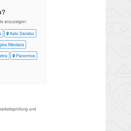
a?
nts anzuzeigen:
s
Kato Daratso
ios Nikolaos
etra
Panormos
barkeitsprüfung und