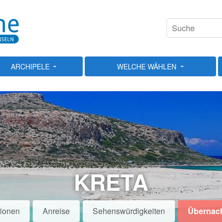
ARCHIPELE
WELCHE WÄHLEN
KRETA
tionen
Anreise
Sehenswürdigkeiten
Übernac