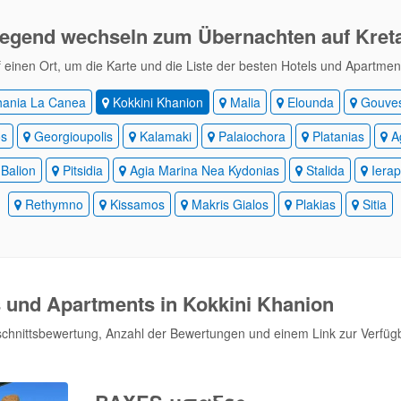
egend wechseln
zum Übernachten auf Kret
f einen Ort, um die Karte und die Liste der besten Hotels und Apartme
ania La Canea
Kokkini Khanion
Malia
Elounda
Gouve
os
Georgioupolis
Kalamaki
Palaiochora
Platanias
Ag
Balion
Pitsidia
Agia Marina Nea Kydonias
Stalida
Ierap
Rethymno
Kissamos
Makris Gialos
Plakias
Sitia
s und Apartments in Kokkini Khanion
schnittsbewertung, Anzahl der Bewertungen und einem Link zur Verfüg