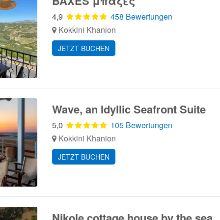
BAXES μπαξες
4,9
458 Bewertungen
Kokkini Khanion
JETZT BUCHEN
Wave, an Idyllic Seafront Suite
5,0
105 Bewertungen
Kokkini Khanion
JETZT BUCHEN
Nikole cottage house by the sea