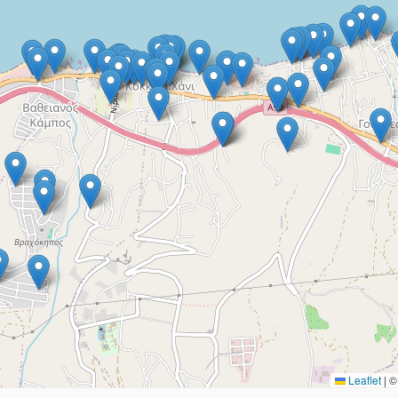
Leaflet
|
© 