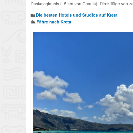
Daskalogiannis (15 km von Chania). Direktflüge von z
🏡
Die besten Hotels und Studios auf Kreta
🛳️
Fähre nach Kreta