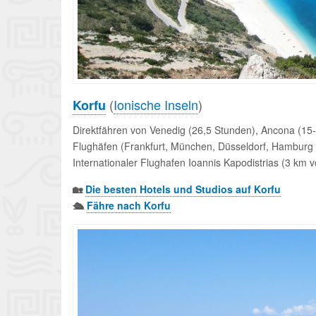
(
Ionische Inseln
)
Korfu
Direktfähren von Venedig (26,5 Stunden), Ancona (15-
Flughäfen (Frankfurt, München, Düsseldorf, Hamburg 
Internationaler Flughafen Ioannis Kapodistrias (3 km v
🏡
Die besten Hotels und Studios auf Korfu
🛳️
Fähre nach Korfu