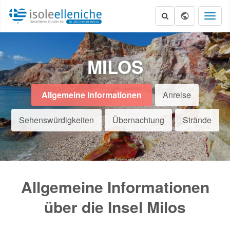
Toggl
naviga
MILOS
Allgemeine Informationen
Anreise
Sehenswürdigkeiten
Übernachtung
Strände
Allgemeine Informationen
über die Insel Milos