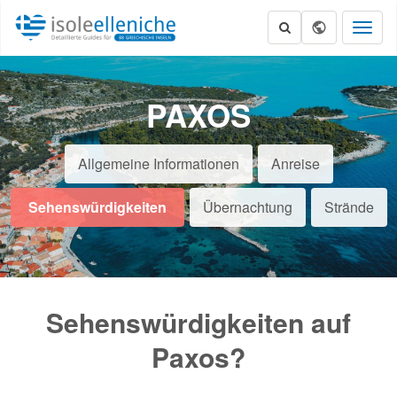
Toggl
naviga
PAXOS
Allgemeine Informationen
Anreise
Sehenswürdigkeiten
Übernachtung
Strände
Sehenswürdigkeiten auf
Paxos?