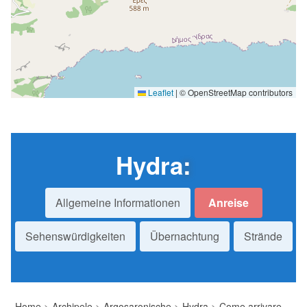
Leaflet
|
© OpenStreetMap contributors
Hydra
:
Allgemeine Informationen
Anreise
Sehenswürdigkeiten
Übernachtung
Strände
Home
>
Archipele
>
Argosaronische
>
Hydra
>
Come arrivare