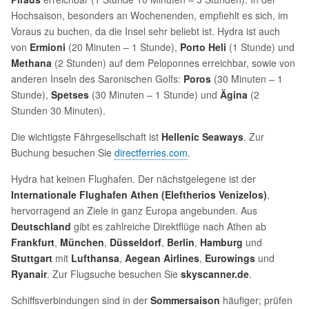
Hochsaison, besonders an Wochenenden, empfiehlt es sich, im
Voraus zu buchen, da die Insel sehr beliebt ist. Hydra ist auch
von
Ermioni
(20 Minuten – 1 Stunde),
Porto Heli
(1 Stunde) und
Methana
(2 Stunden) auf dem Peloponnes erreichbar, sowie von
anderen Inseln des Saronischen Golfs:
Poros
(30 Minuten – 1
Stunde),
Spetses
(30 Minuten – 1 Stunde) und
Ägina
(2
Stunden 30 Minuten).
Die wichtigste Fährgesellschaft ist
Hellenic Seaways
. Zur
Buchung besuchen Sie
directferries.com
.
Hydra hat keinen Flughafen. Der nächstgelegene ist der
Internationale Flughafen Athen (Eleftherios Venizelos)
,
hervorragend an Ziele in ganz Europa angebunden. Aus
Deutschland
gibt es zahlreiche Direktflüge nach Athen ab
Frankfurt
,
München
,
Düsseldorf
,
Berlin
,
Hamburg
und
Stuttgart
mit
Lufthansa
,
Aegean Airlines
,
Eurowings
und
Ryanair
. Zur Flugsuche besuchen Sie
skyscanner.de
.
Schiffsverbindungen sind in der
Sommersaison
häufiger; prüfen