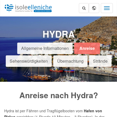
Toggl
naviga
HYDRA
Allgemeine Informationen
Anreise
Sehenswürdigkeiten
Übernachtung
Strände
Anreise nach Hydra?
Hydra ist per Fähren und Tragflügelbooten vom
Hafen von
Piräus
erreichbar (1 Stunde 10 Minuten – 3 Stunden). In der