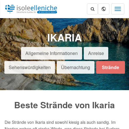
Toggl
naviga
IKARIA
Allgemeine Informationen
Anreise
Sehenswürdigkeiten
Übernachtung
Strände
Beste Strände von Ikaria
Die Strände von Ikaria sind sowohl kiesig als auch sandig. Im
Norden wehen oft starke Winde, was diese Strände bei Surfern