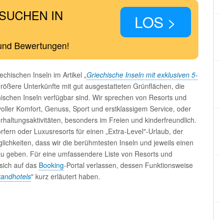
SUCHEN IN
LOS >
 und Bewertungen!
echischen Inseln im Artikel „
Griechische Inseln mit exklusiven 5-
rößere Unterkünfte mit gut ausgestatteten Grünflächen, die
hischen Inseln verfügbar sind. Wir sprechen von Resorts und
voller Komfort, Genuss, Sport und erstklassigem Service, oder
erhaltungsaktivitäten, besonders im Freien und kinderfreundlich.
rfern oder Luxusresorts für einen „Extra-Level"-Urlaub, der
öglichkeiten, dass wir die berühmtesten Inseln und jeweils einen
zu geben. Für eine umfassendere Liste von Resorts und
 sich auf das
Booking
-Portal verlassen, dessen Funktionsweise
randhotels
" kurz erläutert haben.