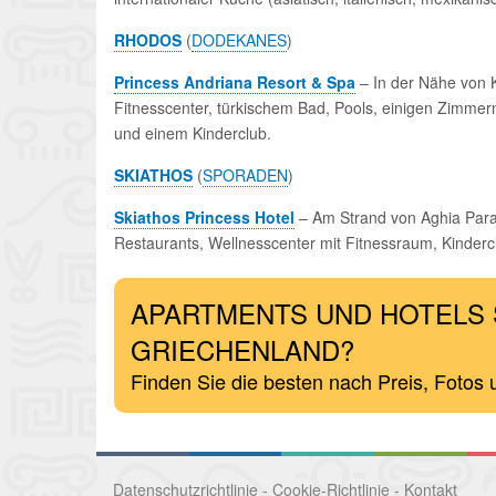
RHODOS
(
DODEKANES
)
Princess Andriana Resort & Spa
– In der Nähe von K
Fitnesscenter, türkischem Bad, Pools, einigen Zimmern
und einem Kinderclub.
SKIATHOS
(
SPORADEN
)
Skiathos Princess Hotel
– Am Strand von Aghia Paras
Restaurants, Wellnesscenter mit Fitnessraum, Kindercl
APARTMENTS UND HOTELS 
GRIECHENLAND?
Finden Sie die besten nach Preis, Fotos
Datenschutzrichtlinie
-
Cookie-Richtlinie
-
Kontakt