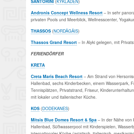
SANTORINI
(
KYKLADEN
)
Andronis Concept Wellness Resort
– In sehr panora
privaten Pools und Meerblick, Wellnesscenter, Yogaku
THASSOS
(
NORDÄGÄIS
)
Thassos Grand Resort
– In Alyki gelegen, mit Priva
FERIENDÖRFER
KRETA
Creta Maris Beach Resort
– Am Strand von Hersoniss
Hallenbad, sechs Kinderbecken, einem Wasserpark, Fre
Tennisplätzen, Privatstrand, Friseur, Kinderunterhal
mit lokaler und italienischer Küche.
KOS
(
DODEKANES
)
Mitsis Blue Domes Resort & Spa
– In der Nähe von 
Hallenbad, Süßwasserpool mit Kinderspielen, Wasserba
internationaler Küche (asiatisch, italienisch, mexikanis