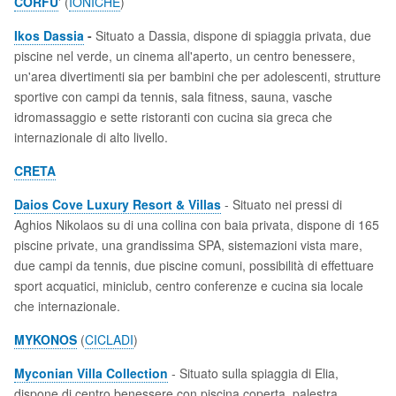
CORFU
' (
IONICHE
)
Ikos Dassia
-
Situato a Dassia, dispone di spiaggia privata, due
piscine nel verde, un cinema all'aperto, un centro benessere,
un'area divertimenti sia per bambini che per adolescenti, strutture
sportive con campi da tennis, sala fitness, sauna, vasche
idromassaggio e sette ristoranti con cucina sia greca che
internazionale di alto livello.
CRETA
Daios Cove Luxury Resort & Villas
- Situato nei pressi di
Aghios Nikolaos su di una collina con baia privata, dispone di 165
piscine private, una grandissima SPA, sistemazioni vista mare,
due campi da tennis, due piscine comuni, possibilità di effettuare
sport acquatici, miniclub, centro conferenze e cucina sia locale
che internazionale.
MYKONOS
(
CICLADI
)
Myconian Villa Collection
- Situato sulla spiaggia di Elia,
dispone di centro benessere con piscina coperta, palestra,