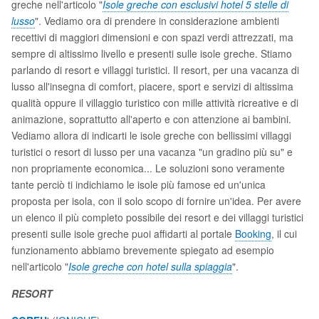
greche nell'articolo "
Isole greche con esclusivi hotel 5 stelle di
lusso
". Vediamo ora di prendere in considerazione ambienti
recettivi di maggiori dimensioni e con spazi verdi attrezzati, ma
sempre di altissimo livello e presenti sulle isole greche. Stiamo
parlando di resort e villaggi turistici. Il resort, per una vacanza di
lusso all'insegna di comfort, piacere, sport e servizi di altissima
qualità oppure il villaggio turistico con mille attività ricreative e di
animazione, soprattutto all'aperto e con attenzione ai bambini.
Vediamo allora di indicarti le isole greche con bellissimi villaggi
turistici o resort di lusso per una vacanza "un gradino più su" e
non propriamente economica... Le soluzioni sono veramente
tante perciò ti indichiamo le isole più famose ed un'unica
proposta per isola, con il solo scopo di fornire un'idea. Per avere
un elenco il più completo possibile dei resort e dei villaggi turistici
presenti sulle isole greche puoi affidarti al portale
Booking
, il cui
funzionamento abbiamo brevemente spiegato ad esempio
nell'articolo "
Isole greche con hotel sulla spiaggia
".
RESORT