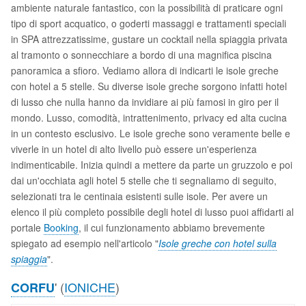
ambiente naturale fantastico, con la possibilità di praticare ogni
tipo di sport acquatico, o goderti massaggi e trattamenti speciali
in SPA attrezzatissime, gustare un cocktail nella spiaggia privata
al tramonto o sonnecchiare a bordo di una magnifica piscina
panoramica a sfioro. Vediamo allora di indicarti le isole greche
con hotel a 5 stelle. Su diverse isole greche sorgono infatti hotel
di lusso che nulla hanno da invidiare ai più famosi in giro per il
mondo. Lusso, comodità, intrattenimento, privacy ed alta cucina
in un contesto esclusivo. Le isole greche sono veramente belle e
viverle in un hotel di alto livello può essere un'esperienza
indimenticabile. Inizia quindi a mettere da parte un gruzzolo e poi
dai un'occhiata agli hotel 5 stelle che ti segnaliamo di seguito,
selezionati tra le centinaia esistenti sulle isole. Per avere un
elenco il più completo possibile degli hotel di lusso puoi affidarti al
portale
Booking
, il cui funzionamento abbiamo brevemente
spiegato ad esempio nell'articolo "
Isole greche con hotel sulla
spiaggia
".
' (
IONICHE
)
CORFU