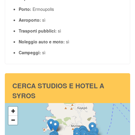
Porto:
Ermoupolis
Aeroporto:
sì
Trasporti pubblici:
sì
Noleggio auto e moto:
sì
Campeggi:
sì
CERCA STUDIOS E HOTEL A
SYROS
+
−