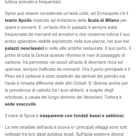
tuttora animato e frequentato.
Syros può essere considerata un'isola colta; ad Ermoupolis c'è il
teatro Apollo
costruito ad imitazione della
Scala di Milano
per
opere e concerti. E' un'isola che in passato è sempre stata
frequentata da mercanti ed armatori e che conserva tuttora il suo
antico splendore visibile soprattutto nelle sue piazze, nei suoi bei
palazzi neoclassici
e nelle ville antiche restaurate. Il suo porto, il
primo di tutta la Grecia quando riforniva le navi di passaggio di
carbone, ha permesso nei secoli all'isola di diventare ricca ed
operosa, sempre trafficata da mercanti. Ora il porto principale è il
Pireo ed il carbone è stato sostituito dai derivati del petrolio ma
l'isola è rimasta differente dalle altri Cicladi. E' diversa anche per
la prevalenza di cattolici tra i suoi abitanti, a scapito degli
ortodossi, a causa del lungo dominio dei Veneziani. Tuttora è
sede vescovile
.
Il mare di Syros è
trasparente con fondali bassi e sabbiosi
.
La rete stradale dell'isola è buona e i principali villaggi sono tutti
collegati tra loro dagli autobus locali. Sull'isola esistono diversi