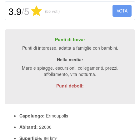
3.9
/5
VOTA
(55 voti)
Punti di forza:
Punti di interesse, adatta a famiglie con bambini.
Nella media:
Mare e spiagge, escursioni, collegamenti, prezzi,
affollamento, vita notturna.
Punti deboli:
-
Capoluogo:
Ermoupolis
Abitanti:
22000
Superficie:
86 km²