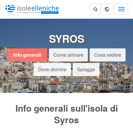
Toggl
naviga
SYROS
Info generali
Come arrivare
Cosa vedere
Dove dormire
Spiagge
Info generali sull'isola di
Syros