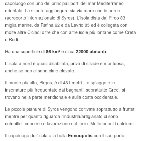
capoluogo con uno dei principali porti del mar Mediterraneo
orientale. La si può raggiungere sia via mare che in aereo
(aeroporto internazionale di Syros). L'isola dista dal Pireo 83
miglia marine, da Rafina 62 e da Lavrio 85 ed è collegata con
molte altre Cicladi oltre che con altre isole più lontane come Creta
e Rodi.
Ha una superficie di
86 km²
e circa
22000 abitanti
.
L'isola a nord è quasi disabitata, priva di strade e montuosa,
anche se non ci sono cime elevate.
Il monte più alto, Pirgos, è di 431 metri. Le spiagge e le
insenature più frequentate dai bagnanti, soprattutto Greci, si
trovano nella parte meridionale e sulla costa occidentale.
Le piccole pianure di Syros vengono coltivate soprattutto a frutteti
mentre per quanto riguarda l'industria/artigianato ci sono
cotonifici, concerie e lavorazione del ferro. Molto buoni i dolciumi.
Il capoluogo dell'isola è la bella
Ermoupolis
con il suo porto