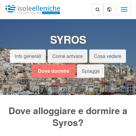
Toggl
naviga
SYROS
Info generali
Come arrivare
Cosa vedere
Dove dormire
Spiagge
Dove alloggiare e dormire a
Syros?