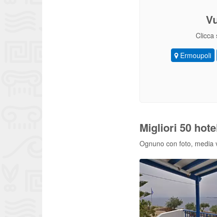
Vu
Clicca 
Ermoupoli
Migliori 50 hot
Ognuno con foto, media vo