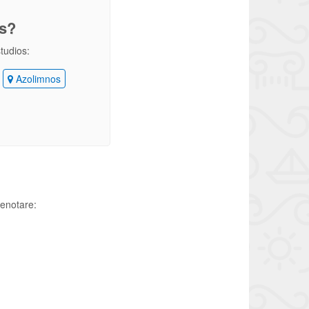
os?
studios:
Azolimnos
renotare: