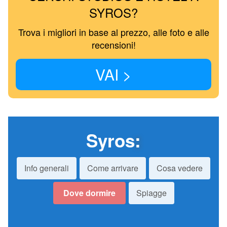
SYROS?
Trova i migliori in base al prezzo, alle foto e alle
recensioni!
VAI >
Syros
:
Info generali
Come arrivare
Cosa vedere
Dove dormire
Spiagge