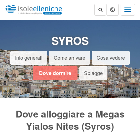
Toggl
naviga
SYROS
Info generali
Come arrivare
Cosa vedere
Dove dormire
Spiagge
Dove alloggiare a Megas
Yialos Nites (Syros)