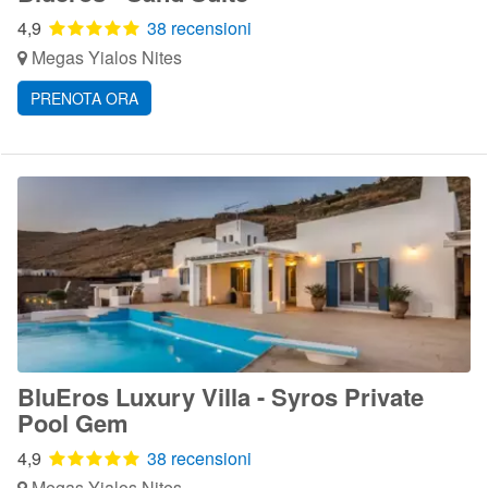
4,9
38 recensioni
Megas Yialos Nites
PRENOTA ORA
BluEros Luxury Villa - Syros Private
Pool Gem
4,9
38 recensioni
Megas Yialos Nites