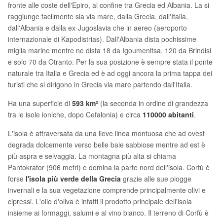
fronte alle coste dell'Epiro, al confine tra Grecia ed Albania. La si
raggiunge facilmente sia via mare, dalla Grecia, dall'Italia,
dall'Albania e dalla ex-Jugoslavia che in aereo (aeroporto
internazionale di Kapodistrias). Dall'Albania dista pochissime
miglia marine mentre ne dista 18 da Igoumenitsa, 120 da Brindisi
e solo 70 da Otranto. Per la sua posizione è sempre stata il ponte
naturale tra Italia e Grecia ed è ad oggi ancora la prima tappa dei
turisti che si dirigono in Grecia via mare partendo dall'Italia.
Ha una superficie di
593 km²
(la seconda in ordine di grandezza
tra le isole ioniche, dopo Cefalonia) e circa
110000 abitanti
.
L'isola è attraversata da una lieve linea montuosa che ad ovest
degrada dolcemente verso belle baie sabbiose mentre ad est è
più aspra e selvaggia. La montagna più alta si chiama
Pantokrator (906 metri) e domina la parte nord dell'isola. Corfù è
forse
l'isola più verde della Grecia
grazie alle sue piogge
invernali e la sua vegetazione comprende principalmente olivi e
cipressi. L'olio d'oliva è infatti il prodotto principale dell'isola
insieme ai formaggi, salumi e al vino bianco. Il terreno di Corfù è