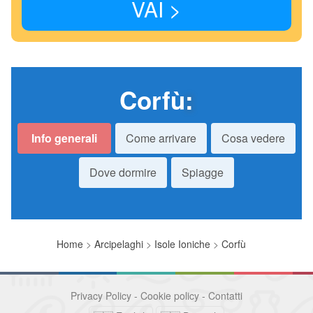
VAI >
Corfù
:
Info generali
Come arrivare
Cosa vedere
Dove dormire
Spiagge
Home
>
Arcipelaghi
>
Isole Ioniche
>
Corfù
Privacy Policy
-
Cookie policy
-
Contatti