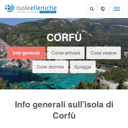
Toggl
naviga
CORFÙ
Info generali
Come arrivare
Cosa vedere
Dove dormire
Spiagge
Info generali sull'isola di
Corfù