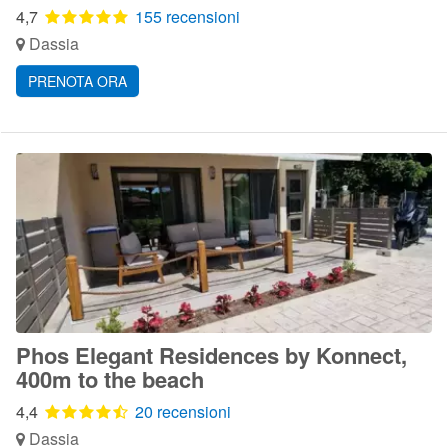
4,7
155 recensioni
Dassia
PRENOTA ORA
Phos Elegant Residences by Konnect,
400m to the beach
4,4
20 recensioni
Dassia