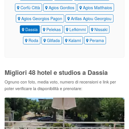
Corfù Città
Agios Gordios
Agios Matthaios
Agios Georgios Pagon
Arillas Agiou Georgiou
Dassia
Pelekas
Lefkimmi
Nissaki
Roda
Glifada
Kalami
Perama
Migliori 48 hotel e studios a Dassia
Ognuno con foto, media voto, numero di recensioni e link per
poter verificare la disponibilità e prenotare: