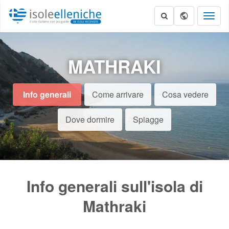
Toggl
naviga
MATHRAKI
Info generali
Come arrivare
Cosa vedere
Dove dormire
Spiagge
Info generali sull'isola di
Mathraki