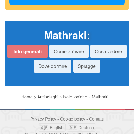
Mathraki
:
Info generali
Come arrivare
Cosa vedere
Dove dormire
Spiagge
Home
>
Arcipelaghi
>
Isole Ioniche
>
Mathraki
Privacy Policy
-
Cookie policy
-
Contatti
🇬🇧 English
🇩🇪 Deutsch