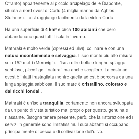
Otranto) appartenente al piccolo arcipelago delle Diapontie,
situata a nord ovest di Corfù (4 miglia marine da Aghios
Stefanos). La si raggiunge facilmente dalla vicina Corfù.
Ha una superficie di
4 km²
e circa
100 abitanti
che però
abbandonano quasi tutti l'isola in inverno.
Mathraki è molto verde (cipressi ed ulivi), collinare e con una
natura incontaminata e selvaggia
. Il suo monte più alto misura
solo 152 metri (Merovigli). L'isola offre belle e lunghe spiagge
sabbiose, piccoli golfi naturali ma anche scogliere. La costa ad
ovest è infatti frastagliata mentre quella ad est è percorsa da una
lunga spiaggia sabbiosa. Il suo mare è
cristallino, colorato e
dai ricchi fondali
.
Mathraki è un'isola
tranquilla
, certamente non ancora sviluppata
da un punto di vista turistico ma, proprio per questo, genuina e
rilassante. Bisogna tenere presente, però, che la ristorazione ed i
servizi in generale sono limitatissimi. I suoi abitanti si occupano
principalmente di pesca e di coltivazione dell'ulivo.