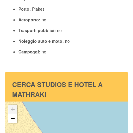
Porto:
Plakes
Aeroporto:
no
Trasporti pubblici:
no
Noleggio auto e moto:
no
Campeggi:
no
CERCA STUDIOS E HOTEL A
MATHRAKI
+
−