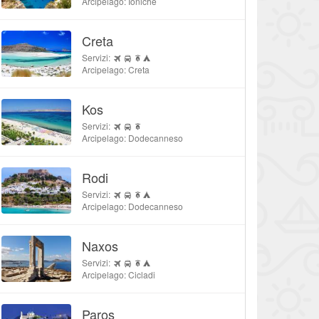
Arcipelago: Ioniche
Creta
Servizi:
Arcipelago: Creta
Kos
Servizi:
Arcipelago: Dodecanneso
Rodi
Servizi:
Arcipelago: Dodecanneso
Naxos
Servizi:
Arcipelago: Cicladi
Paros