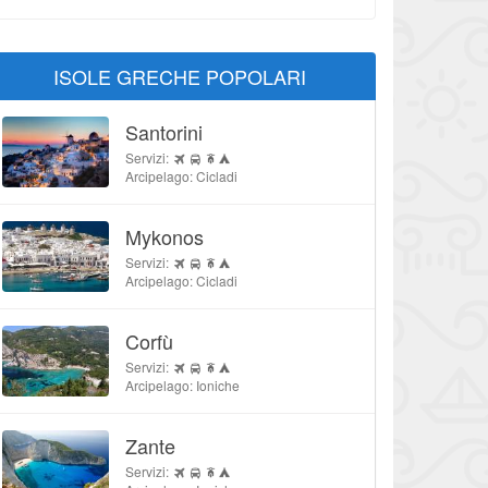
ISOLE GRECHE POPOLARI
Santorini
Servizi:
Arcipelago: Cicladi
Mykonos
Servizi:
Arcipelago: Cicladi
Corfù
Servizi:
Arcipelago: Ioniche
Zante
Servizi: