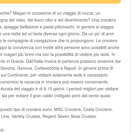
greche? Magari in occasione di un viaggio di nozze, un
gna del relax, del buon cibo e del divertimento? Una crociera
ria, spiagge bellissime e paesi pittoreschi. In genere si viaggia
 una visita ad un’isola diversa ogni giorno. Da un po’ di anni
te le compagnie di navigazione che lo propongono. Le crociere
oppo la convivenza con molte altre persone sono possibili anche
ti magari più brevi ma con la possibilità di vedere più isole. In
ente in Grecia. Dall’Italia invece le partenze possono avvenire dai
i, Savona, Genova, Civitavecchia e Napoli. In genere prima di
i sul Continente; per visitare solamente isole è necessario
 economico la vacanza in crociera può essere conveniente,
durata del viaggio è di 8-15 giorni. I periodi migliori per visitare
sia per evitare il gran caldo (mitigato però dal vento quasi
 questo tipo di crociere sono: MSC Crociere, Costa Crociere,
 Line, Variety Cruises, Regent Seven Seas Cruises.
ti: