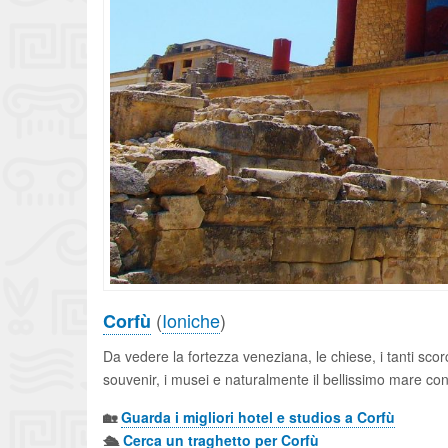
(
Ioniche
)
Corfù
Da vedere la fortezza veneziana, le chiese, i tanti scorc
souvenir, i musei e naturalmente il bellissimo mare co
🏡
Guarda i migliori hotel e studios a Corfù
🛳️
Cerca un traghetto per Corfù