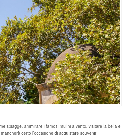
me spiagge, ammirare i famosi mulini a vento, visitare la bella e
mancherà certo l’occasione di acquistare souvenir!