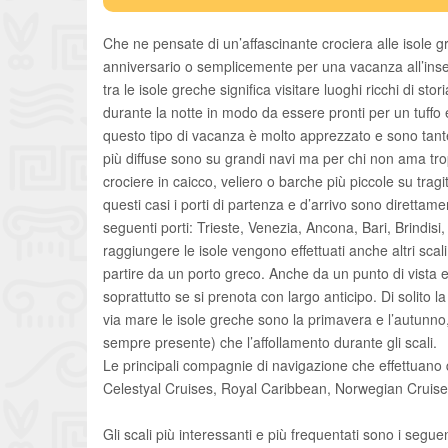
Che ne pensate di un’affascinante crociera alle isole 
anniversario o semplicemente per una vacanza all’inse
tra le isole greche significa visitare luoghi ricchi di sto
durante la notte in modo da essere pronti per un tuffo e
questo tipo di vacanza è molto apprezzato e sono tan
più diffuse sono su grandi navi ma per chi non ama tr
crociere in caicco, veliero o barche più piccole su tragit
questi casi i porti di partenza e d’arrivo sono direttam
seguenti porti: Trieste, Venezia, Ancona, Bari, Brindis
raggiungere le isole vengono effettuati anche altri scal
partire da un porto greco. Anche da un punto di vista
soprattutto se si prenota con largo anticipo. Di solito la 
via mare le isole greche sono la primavera e l’autunno, 
sempre presente) che l’affollamento durante gli scali.
Le principali compagnie di navigazione che effettuano
Celestyal Cruises, Royal Caribbean, Norwegian Cruise
Gli scali più interessanti e più frequentati sono i seguen