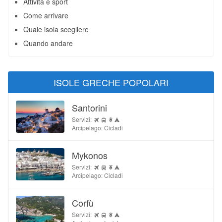
Attività e sport
Come arrivare
Quale isola scegliere
Quando andare
ISOLE GRECHE POPOLARI
Santorini
Servizi:
Arcipelago: Cicladi
Mykonos
Servizi:
Arcipelago: Cicladi
Corfù
Servizi: