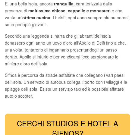
E' una bella isola, ancora
tranquilla
, caratterizzata dalla
presenza di
moltissime chiese, cappelle e monasteri
e che
vanta un'
ottima cucina
. I turisti, ogni anno sempre più numerosi,
sono perlopiù giovani.
Secondo una leggenda si narra che gli abitanti dell'isola
donassero ogni anno un uovo d'oro all'Apollo di Delfi fino a che,
una volta, tentarono di ingannarlo presentandogli un sasso
dorato. Apollo si infuriò e per vendicarsi fece sprofondare le
miniere d'oro dell'isola.
Sifnos è percorsa da strade asfaltate che collegano i vari paesi
dell'isola. Un servizio di autobus collega il porto con i villaggi e le
spiagge dell'isola. Esiste un servizio taxi ed è possibile affittare
auto o scooter.
CERCHI STUDIOS E HOTEL A
SIFNOS?