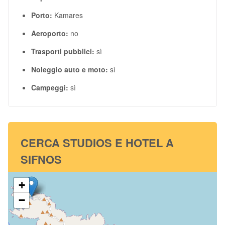
Porto:
Kamares
Aeroporto:
no
Trasporti pubblici:
sì
Noleggio auto e moto:
sì
Campeggi:
sì
CERCA STUDIOS E HOTEL A
SIFNOS
+
−