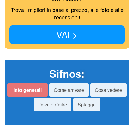
Trova i migliori in base al prezzo, alle foto e alle
recensioni!
VAI >
Sifnos
:
Info generali
Come arrivare
Cosa vedere
Dove dormire
Spiagge