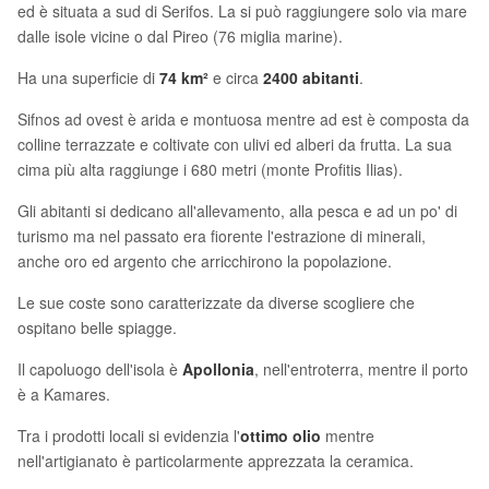
ed è situata a sud di Serifos. La si può raggiungere solo via mare
dalle isole vicine o dal Pireo (76 miglia marine).
Ha una superficie di
74 km²
e circa
2400 abitanti
.
Sifnos ad ovest è arida e montuosa mentre ad est è composta da
colline terrazzate e coltivate con ulivi ed alberi da frutta. La sua
cima più alta raggiunge i 680 metri (monte Profitis Ilias).
Gli abitanti si dedicano all'allevamento, alla pesca e ad un po' di
turismo ma nel passato era fiorente l'estrazione di minerali,
anche oro ed argento che arricchirono la popolazione.
Le sue coste sono caratterizzate da diverse scogliere che
ospitano belle spiagge.
Il capoluogo dell'isola è
Apollonia
, nell'entroterra, mentre il porto
è a Kamares.
Tra i prodotti locali si evidenzia l'
ottimo olio
mentre
nell'artigianato è particolarmente apprezzata la ceramica.