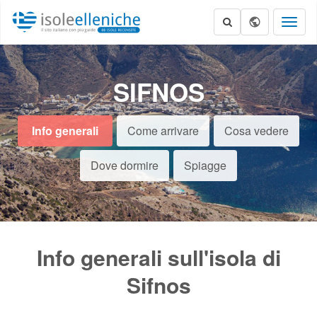
Toggl
naviga
SIFNOS
Info generali
Come arrivare
Cosa vedere
Dove dormire
Spiagge
Info generali sull'isola di
Sifnos