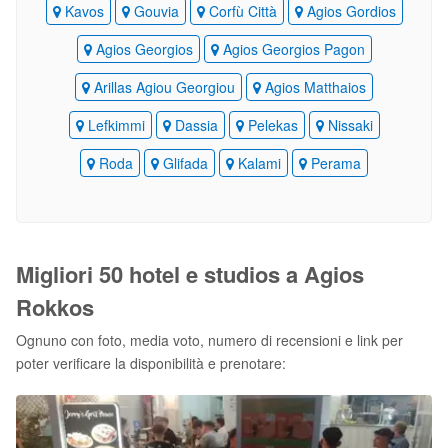
Kavos
Gouvia
Corfù Città
Agios Gordios
Agios Georgios
Agios Georgios Pagon
Arillas Agiou Georgiou
Agios Matthaios
Lefkimmi
Dassia
Pelekas
Nissaki
Roda
Glifada
Kalami
Perama
Migliori 50 hotel e studios a Agios
Rokkos
Ognuno con foto, media voto, numero di recensioni e link per
poter verificare la disponibilità e prenotare: