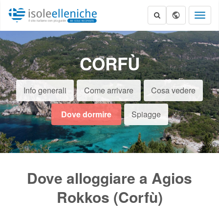
Toggl
naviga
CORFÙ
Info generali
Come arrivare
Cosa vedere
Dove dormire
Spiagge
Dove alloggiare a Agios
Rokkos (Corfù)