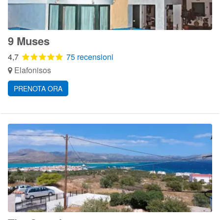
9 Muses
4,7
75 recensioni
Elafonisos
PRENOTA ORA