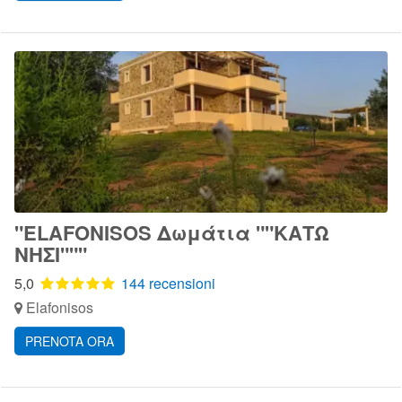
"ELAFONISOS Δωμάτια ""ΚΑΤΩ
ΝΗΣΙ"""
5,0
144 recensioni
Elafonisos
PRENOTA ORA