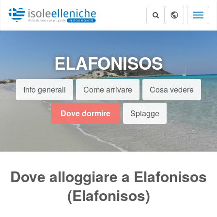
Toggl
naviga
ELAFONISOS
Info generali
Come arrivare
Cosa vedere
Dove dormire
Spiagge
Dove alloggiare a Elafonisos
(Elafonisos)