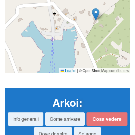
Leaflet
|
© OpenStreetMap contributors
Arkoi
:
Info generali
Come arrivare
Cosa vedere
Dove dormire
Spiagge