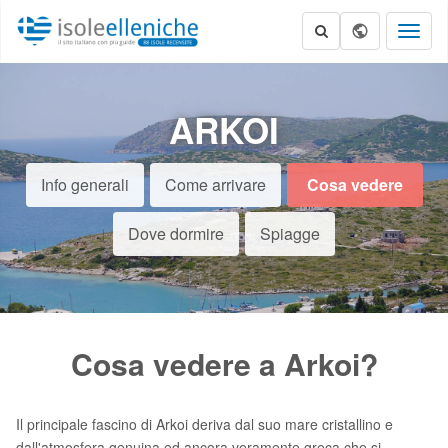
Toggl
naviga
ARKOI
Info generali
Come arrivare
Cosa vedere
Dove dormire
Spiagge
Cosa vedere a Arkoi?
Il principale fascino di Arkoi deriva dal suo mare cristallino e
dall'atmosfera genuina ed ancora veramente greca che si