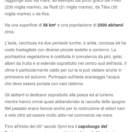
raggiunge solo via mare, ad esempio dal porto greco del Pireo
(230 miglia marine), da Rodi (21 miglia marine), da Tilos (30
miglia marine) o da Kos.
Ha una superficie di
58 km²
e una popolazione di
2500 abitanti
circa.
L'isola, racchiusa tra due penisole turche, è arida, rocciosa ed ha
coste frastagliate con diverse piccole isolette a contorno. La
pochissima vegetazione è costituita in prevalenza da pini, gelsi,
alberi da frutta e si estende soprattutto nel centro-sud dell'isola. Il
clima è particolarmente caldo per cui la si può visitare anche in
primavera ed autunno. Purtroppo sull'isola scarseggia l'acqua
che deve essere portata con navi cisterna.
Gli abitanti si dedicano soprattutto alla pesca ed al turismo
mentre hanno ormai quasi abbandonato la raccolta delle spugne.
Nel passato erano famosi anche per la costruzione di veloci navi
a vela oltre ad essere molto attivi nel commercio via mare.
Fino all'inizio del 20° secolo Symi era il
capoluogo del