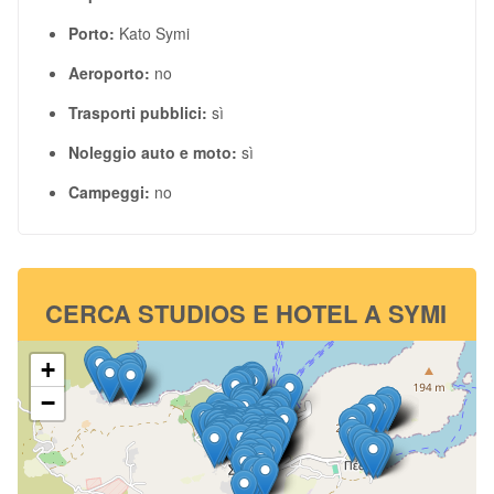
Porto:
Kato Symi
Aeroporto:
no
Trasporti pubblici:
sì
Noleggio auto e moto:
sì
Campeggi:
no
CERCA STUDIOS E HOTEL A SYMI
+
−