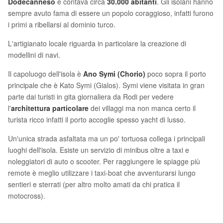
Dodecanneso
e contava circa
30.000 abitanti
. Gli isolani hanno
sempre avuto fama di essere un popolo coraggioso, infatti furono
i primi a ribellarsi al dominio turco.
L'artigianato locale riguarda in particolare la creazione di
modellini di navi.
Il capoluogo dell'isola è
Ano Symi (Chorio)
poco sopra il porto
principale che è Kato Symi (Gialos). Symi viene visitata in gran
parte dai turisti in gita giornaliera da Rodi per vedere
l'
architettura particolare
dei villaggi ma non manca certo il
turista ricco infatti il porto accoglie spesso yacht di lusso.
Un'unica strada asfaltata ma un po' tortuosa collega i principali
luoghi dell'isola. Esiste un servizio di minibus oltre a taxi e
noleggiatori di auto o scooter. Per raggiungere le spiagge più
remote è meglio utilizzare i taxi-boat che avventurarsi lungo
sentieri e sterrati (per altro molto amati da chi pratica il
motocross).