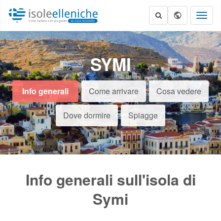
Toggl
naviga
SYMI
Info generali
Come arrivare
Cosa vedere
Dove dormire
Spiagge
Info generali sull'isola di
Symi