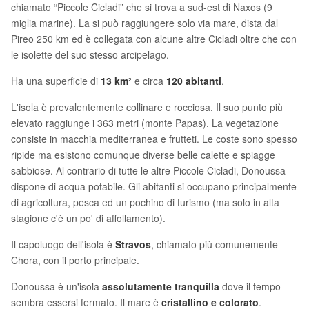
chiamato “Piccole Cicladi” che si trova a sud-est di Naxos (9
miglia marine). La si può raggiungere solo via mare, dista dal
Pireo 250 km ed è collegata con alcune altre Cicladi oltre che con
le isolette del suo stesso arcipelago.
Ha una superficie di
13 km²
e circa
120 abitanti
.
L'isola è prevalentemente collinare e rocciosa. Il suo punto più
elevato raggiunge i 363 metri (monte Papas). La vegetazione
consiste in macchia mediterranea e frutteti. Le coste sono spesso
ripide ma esistono comunque diverse belle calette e spiagge
sabbiose. Al contrario di tutte le altre Piccole Cicladi, Donoussa
dispone di acqua potabile. Gli abitanti si occupano principalmente
di agricoltura, pesca ed un pochino di turismo (ma solo in alta
stagione c'è un po' di affollamento).
Il capoluogo dell'isola è
Stravos
, chiamato più comunemente
Chora, con il porto principale.
Donoussa è un'isola
assolutamente tranquilla
dove il tempo
sembra essersi fermato. Il mare è
cristallino e colorato
.