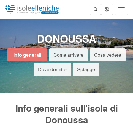
Toggl
naviga
DONOUSSA
Info generali
Come arrivare
Cosa vedere
Dove dormire
Spiagge
Info generali sull'isola di
Donoussa