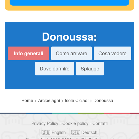
Donoussa
:
Info generali
Come arrivare
Cosa vedere
Dove dormire
Spiagge
Home
>
Arcipelaghi
>
Isole Cicladi
>
Donoussa
Privacy Policy
-
Cookie policy
-
Contatti
🇬🇧 English
🇩🇪 Deutsch