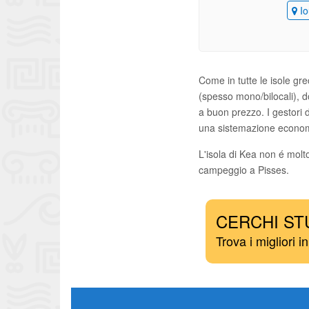
Io
Come in tutte le isole gre
(spesso mono/bilocali), do
a buon prezzo. I gestori 
una sistemazione economi
L'isola di Kea non é molt
campeggio a Pisses.
CERCHI ST
Trova i migliori i