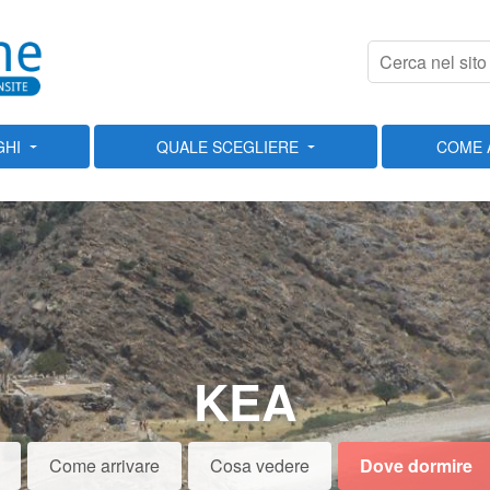
GHI
QUALE SCEGLIERE
COME 
KEA
Come arrivare
Cosa vedere
Dove dormire