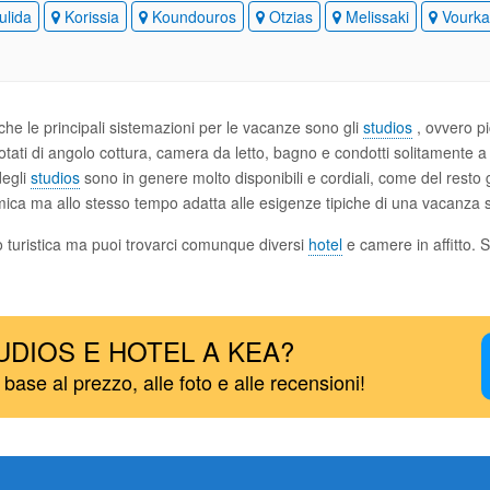
ulida
Korissia
Koundouros
Otzias
Melissaki
Vourka
che le principali sistemazioni per le vacanze sono gli
studios
, ovvero pi
tati di angolo cottura, camera da letto, bagno e condotti solitamente a 
degli
studios
sono in genere molto disponibili e cordiali, come del resto g
ca ma allo stesso tempo adatta alle esigenze tipiche di una vacanza s
o turistica ma puoi trovarci comunque diversi
hotel
e camere in affitto. 
UDIOS E HOTEL A KEA?
n base al prezzo, alle foto e alle recensioni!