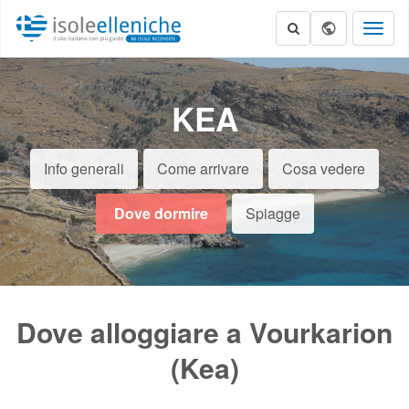
Toggl
naviga
KEA
Info generali
Come arrivare
Cosa vedere
Dove dormire
Spiagge
Dove alloggiare a Vourkarion
(Kea)