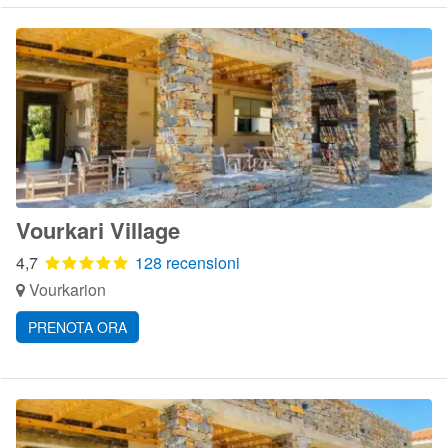
Vourkari Village
4,7
128 recensioni
Vourkarion
PRENOTA ORA