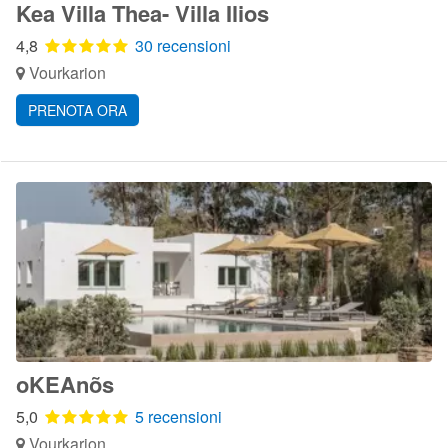
Kea Villa Thea- Villa Ilios
4,8
30 recensioni
Vourkarion
PRENOTA ORA
oKEAnõs
5,0
5 recensioni
Vourkarion