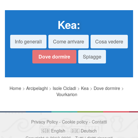
Kea
:
Info generali
Come arrivare
Cosa vedere
Dove dormire
Spiagge
Home
>
Arcipelaghi
>
Isole Cicladi
>
Kea
>
Dove dormire
>
Vourkarion
Privacy Policy
-
Cookie policy
-
Contatti
🇬🇧 English
🇩🇪 Deutsch